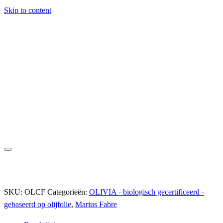
Skip to content
SKU:
OLCF
Categorieën:
OLIVIA - biologisch gecertificeerd -
gebaseerd op olijfolie
,
Marius Fabre