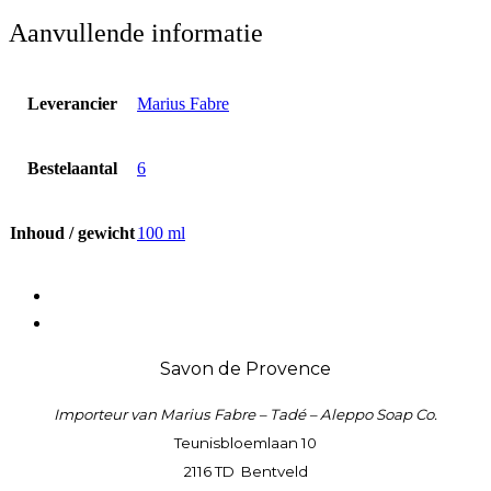
Aanvullende informatie
Leverancier
Marius Fabre
Bestelaantal
6
Inhoud / gewicht
100 ml
fab
fa-
fab
facebook
fa-
Savon de Provence
instagram
Importeur van Marius Fabre – Tadé – Aleppo Soap Co.
Teunisbloemlaan
10
2116 TD Bentveld